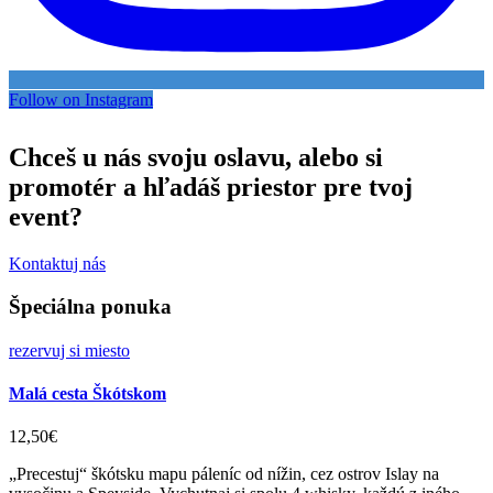
Follow on Instagram
Chceš u nás svoju oslavu, alebo si
promotér a hľadáš priestor pre tvoj
event?
Kontaktuj nás
Špeciálna ponuka
rezervuj si miesto
Malá cesta Škótskom
12,50€
„Precestuj“ škótsku mapu páleníc od nížin, cez ostrov Islay na