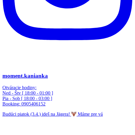
moment.kanianka
Otváracie hodiny:
Ned - Štv [ 18:00 - 01:00 ]
Pia - Sob [ 18:00 - 03:00 ]
Booking: 0905406152
Budúci piatok (3.4.) ideš na Jägera!
Máme pre vá