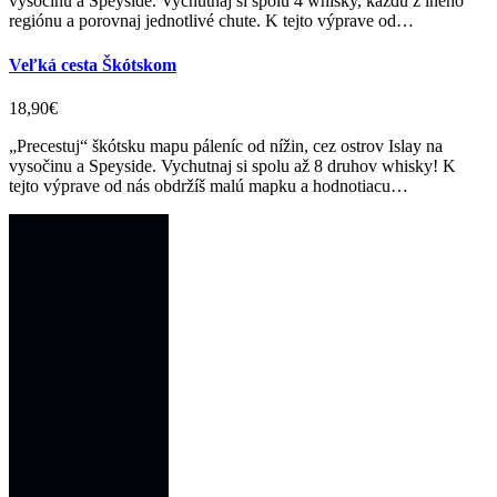
vysočinu a Speyside. Vychutnaj si spolu 4 whisky, každú z iného
regiónu a porovnaj jednotlivé chute. K tejto výprave od…
Veľká cesta Škótskom
18,90€
„Precestuj“ škótsku mapu páleníc od nížin, cez ostrov Islay na
vysočinu a Speyside. Vychutnaj si spolu až 8 druhov whisky! K
tejto výprave od nás obdržíš malú mapku a hodnotiacu…