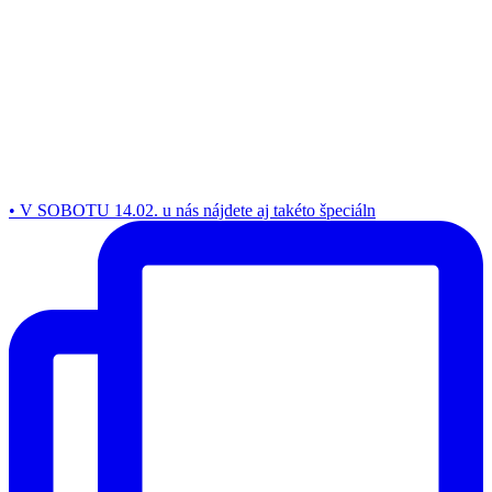
• V SOBOTU 14.02. u nás nájdete aj takéto špeciáln