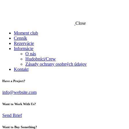
Close
Moment club
Cenník
Rezervácie
Informácie
O nás
Hudobníci/Crew
Zásady ochrany osobných údajov
Kontakt
Have a Project?
info@website.com
Want to Work With Us?
Send Brief
Want to Buy Something?